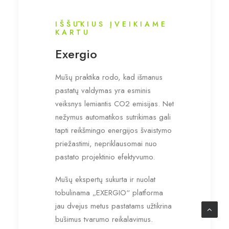
IŠŠŪKIUS ĮVEIKIAME
KARTU
Exergio
Mūsų praktika rodo, kad išmanus
pastatų valdymas yra esminis
veiksnys lemiantis CO2 emisijas. Net
nežymus automatikos sutrikimas gali
tapti reikšmingo energijos švaistymo
priežastimi, nepriklausomai nuo
pastato projektinio efektyvumo.
Mūsų ekspertų sukurta ir nuolat
tobulinama „EXERGIO“ platforma
jau dvejus metus pastatams užtikrina
būsimus tvarumo reikalavimus.