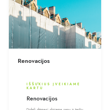
Renovacijos
IŠŠŪKIUS ĮVEIKIAME
KARTU
Renovacijos
Didelį dėmesį skiriame senų ir taršių