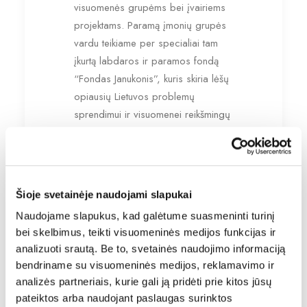
visuomenės grupėms bei įvairiems
projektams. Paramą įmonių grupės
vardu teikiame per specialiai tam
įkurtą labdaros ir paramos fondą
“Fondas Janukonis”, kuris skiria lėšų
opiausių Lietuvos problemų
sprendimui ir visuomenei reikšmingų
projektų rėmimui.
Nuo 2020 metų kovo mėnesio
veikiantis fondas kovai su
Šioje svetainėje naudojami slapukai
koronavirusu Lietuvoje jau skyrė
200 000 eurų. Fondas remia
Naudojame slapukus, kad galėtume suasmeninti turinį
Kauno klinikų Vaikų intensyviosios
bei skelbimus, teikti visuomeninės medijos funkcijas ir
analizuoti srautą. Be to, svetainės naudojimo informaciją
terapijos skyrių, LSMU ligoninę,
bendriname su visuomeninės medijos, reklamavimo ir
Vilniaus Santaros klinikas ir kitas
analizės partneriais, kurie gali ją pridėti prie kitos jūsų
medicinos įstaigas, aprūpindamas
pateiktos arba naudojant paslaugas surinktos
gyvybiškai svarbią įranga.