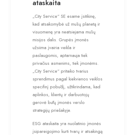
ataskaita
„City Service“ SE esame įsitikinę,
kad atsakomybė už mūsų planetą ir
visuomenę yra neatsiejama mūsų
misijos dalis. Grupės įmonės
užsiima įvairia veikla ir
paslaugomis, aptarnauja tiek
privačius asmenims, tiek įmonėms.
„City Service“ pritaiko tvarius
sprendimus pagal kiekvienos veiklos
specifinį pobūdį, užtikrindama, kad
aplinkos, klientų ir darbuotojų
gerovė būtų įmonės verslo
strategijų priešakyje.
ESG ataskaita yra nuolatinio įmonės
įsipareigojimo kurti tvarų ir atsakingą