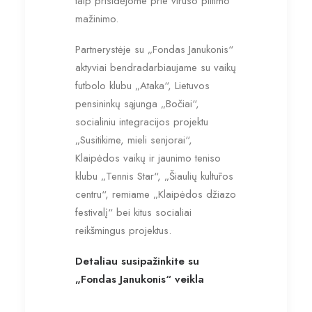
taip prisidėjome prie viruso plitimo
mažinimo.
Partnerystėje su „Fondas Janukonis“
aktyviai bendradarbiaujame su vaikų
futbolo klubu „Ataka“, Lietuvos
pensininkų sąjunga „Bočiai“,
socialiniu integracijos projektu
„Susitikime, mieli senjorai“,
Klaipėdos vaikų ir jaunimo teniso
klubu „Tennis Star“, „Šiaulių kultūros
centru“, remiame „Klaipėdos džiazo
festivalį“ bei kitus socialiai
reikšmingus projektus.
Detaliau susipažinkite su
„Fondas Janukonis“ veikla