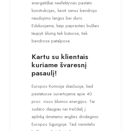
energetiškai neefektyvias pastato
konstrukcijas, keisti senus bendrojo
naudojimo langus bei duris.
Edukuojame, kaip paprastais būdais
taupyti šilumą tiek butuose, tiek
bendrose patalpose.
Kartu su klientais
kuriame švaresnį
pasaulį!
Europos Komisija skaičiuoja, kad
pastatuose suvartojama apie 40
proc. visos šilumos energijos. Tai
sudaro daugiau nei trečdalį į
aplinką išmetamo anglies dvideginio
Europos Sąjungoje. Tad vienintelis