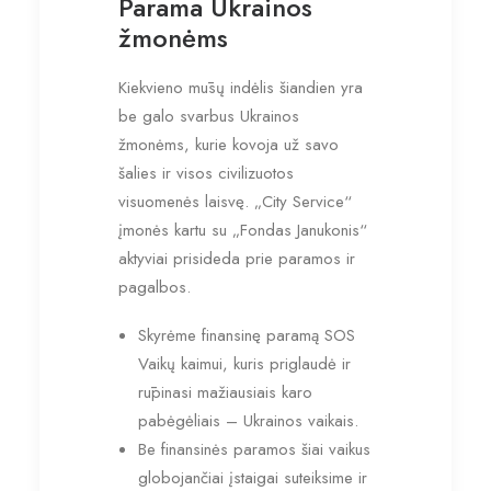
Parama Ukrainos
žmonėms
Kiekvieno mūsų indėlis šiandien yra
be galo svarbus Ukrainos
žmonėms, kurie kovoja už savo
šalies ir visos civilizuotos
visuomenės laisvę. „City Service“
įmonės kartu su „Fondas Janukonis“
aktyviai prisideda prie paramos ir
pagalbos.
Skyrėme finansinę paramą SOS
Vaikų kaimui, kuris priglaudė ir
rūpinasi mažiausiais karo
pabėgėliais – Ukrainos vaikais.
Be finansinės paramos šiai vaikus
globojančiai įstaigai suteiksime ir