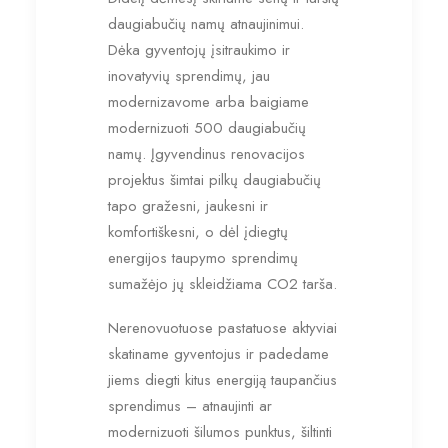
daugiabučių namų atnaujinimui.
Dėka gyventojų įsitraukimo ir
inovatyvių sprendimų, jau
modernizavome arba baigiame
modernizuoti 500 daugiabučių
namų. Įgyvendinus renovacijos
projektus šimtai pilkų daugiabučių
tapo gražesni, jaukesni ir
komfortiškesni, o dėl įdiegtų
energijos taupymo sprendimų
sumažėjo jų skleidžiama CO2 tarša.
Nerenovuotuose pastatuose aktyviai
skatiname gyventojus ir padedame
jiems diegti kitus energiją taupančius
sprendimus – atnaujinti ar
modernizuoti šilumos punktus, šiltinti