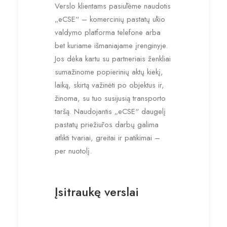
Verslo klientams pasiūlėme naudotis
„eCSE“ – komercinių pastatų ūkio
valdymo platforma telefone arba
bet kuriame išmaniajame įrenginyje.
Jos dėka kartu su partneriais ženkliai
sumažinome popierinių aktų kiekį,
laiką, skirtą važinėti po objektus ir,
žinoma, su tuo susijusią transporto
taršą. Naudojantis „eCSE“ daugelį
pastatų priežiūros darbų galima
atlikti tvariai, greitai ir patikimai –
per nuotolį.
Įsitraukę verslai