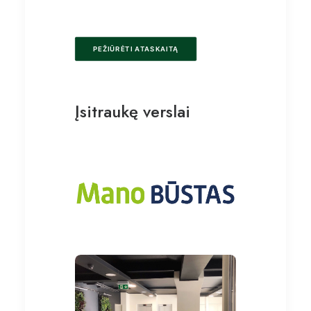
PEŽIŪRĖTI ATASKAITĄ
Įsitraukę verslai