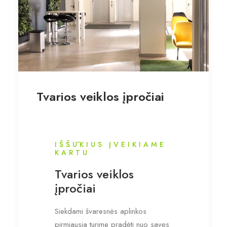
Tvarios veiklos įpročiai
IŠŠŪKIUS ĮVEIKIAME
KARTU
Tvarios veiklos
įpročiai
Siekdami švaresnės aplinkos
pirmiausia turime pradėti nuo savęs