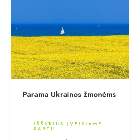
Parama Ukrainos žmonėms
IŠŠŪKIUS ĮVEIKIAME
KARTU