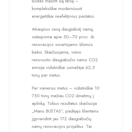
būdas mažinti šią taršą –
kompleksiškai modernizuoti
energetiškai neefektyvius pastatus.
Atnaujinus seną daugiabutį namą,
sutaupoma apie 50–70 proc. iki
renovacijos suvartojamo šilumos
kiekio. Skaičiuojama, vieno
renovuoto daugiabučio namo CO2
emisija vidutiniškai sumažėja 62,5
tonų per metus.
Per vienerius metus – vidutiniškai 10
750 tonų mažiau CO2 išmetimų į
aplinką. Tokius rezultatus skaičiuoja
„Mano BŪSTAS“, padėjęs klientams
įgyvendinti jau 172 daugiabučių
namų renovacijos projektus. Tai