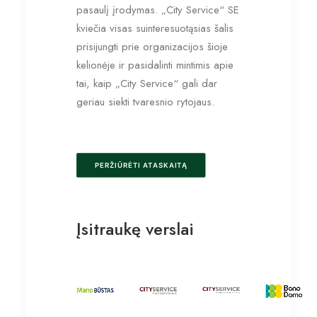
pasaulį įrodymas. „City Service“ SE
kviečia visas suinteresuotąsias šalis
prisijungti prie organizacijos šioje
kelionėje ir pasidalinti mintimis apie
tai, kaip „City Service“ gali dar
geriau siekti tvaresnio rytojaus.
PERŽIŪRĖTI ATASKAITĄ
Įsitraukę verslai