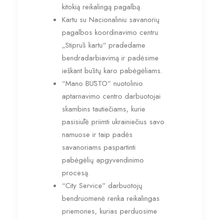
kitokią reikalingą pagalbą.
Kartu su Nacionaliniu savanorių
pagalbos koordinavimo centru
„Stiprūs kartu“ pradedame
bendradarbiavimą ir padėsime
ieškant būstų karo pabėgėliams.
“Mano BŪSTO” nuotolinio
aptarnavimo centro darbuotojai
skambins tautiečiams, kurie
pasisiūlė priimti ukrainiečius savo
namuose ir taip padės
savanoriams paspartinti
pabėgėlių apgyvendinimo
procesą.
“City Service” darbuotojų
bendruomenė renka reikalingas
priemones, kurias perduosime