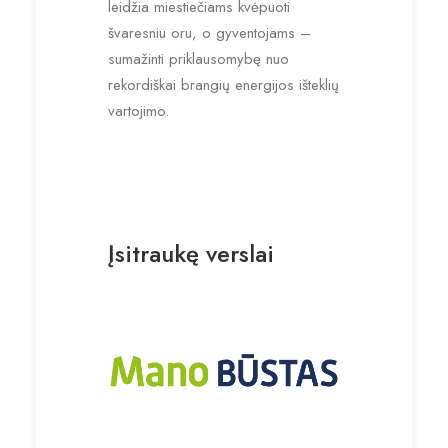
leidžia miestiečiams kvėpuoti
švaresniu oru, o gyventojams –
sumažinti priklausomybę nuo
rekordiškai brangių energijos išteklių
vartojimo.
Įsitraukę verslai