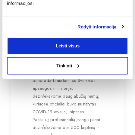
informacijos.
„Fondas Janukonis“ aktyviai veikia ir
visuomeninėje veikloje. 2022 m.
Rodyti informaciją
pradžioje fondas pasirašė paramos
sutartį su Šv. Petro ir Šv. Povilo
bažnyčia dėl Viešpaties Jėzaus
Leisti visus
koplyčios atstatymo finansavimo.
Pandemijos metu „Fondas
Tinkinti
Janukonis“ lėšomis,
bendradarbiaudami su Sveikatos
apsaugos ministerija,
dezinfekavome daugiabučių namų,
kuriuose oficialiai buvo nustatytas
COVID-19 atvejis, laiptines.
Pasitelkę profesionalią įrangą pilnai
dezinfekavome per 500 laiptinių ir