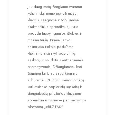
Jau daug metų žengiame tvarumo
keliu ir skatiname juo eiti mūsų
klientus. Diegiame ir tobuliname
skaitmeninius sprendimus, kurie
padeda taupyti gamtos išteklius ir
mažina taršą. Pirmieji savo
sektoriaus rinkoje pasiūlėme
klientams atsisakyti popierinių
sąskaitų ir naudotis skaitmeninėmis
alternatyvomis. Džiaugiamės, kad
šiandien kartu su savo klientais
subūrėme 120 tūkst. bendruomenę,
kuri atsisakė popierinių sąskaitų ir
daugiabučių priežiūros klausimus
sprendžia išmaniai – per savitarnos
platformą „eBŪSTAS“.