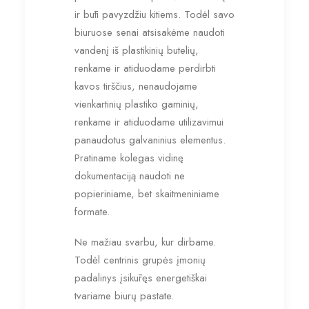
ir būti pavyzdžiu kitiems. Todėl savo
biuruose senai atsisakėme naudoti
vandenį iš plastikinių butelių,
renkame ir atiduodame perdirbti
kavos tirščius, nenaudojame
vienkartinių plastiko gaminių,
renkame ir atiduodame utilizavimui
panaudotus galvaninius elementus.
Pratiname kolegas vidinę
dokumentaciją naudoti ne
popieriniame, bet skaitmeniniame
formate.
Ne mažiau svarbu, kur dirbame.
Todėl centrinis grupės įmonių
padalinys įsikūręs energetiškai
tvariame biurų pastate.