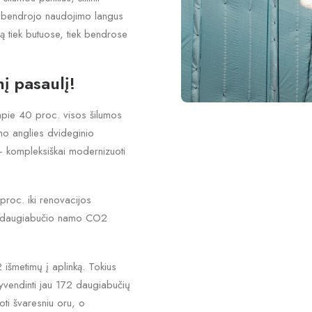
us bendrojo naudojimo langus
ą tiek butuose, tiek bendrose
į pasaulį!
apie 40 proc. visos šilumos
amo anglies dvideginio
 – kompleksiškai modernizuoti
roc. iki renovacijos
to daugiabučio namo CO2
išmetimų į aplinką. Tokius
yvendinti jau 172 daugiabučių
oti švaresniu oru, o