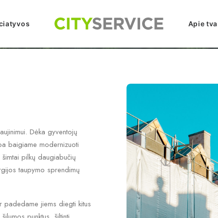
iciatyvos
Apie tv
aujinimui. Dėka gyventojų
rba baigiame modernizuoti
šimtai pilkų daugiabučių
nergijos taupymo sprendimų
r padedame jiems diegti kitus
ilumos punktus, šiltinti