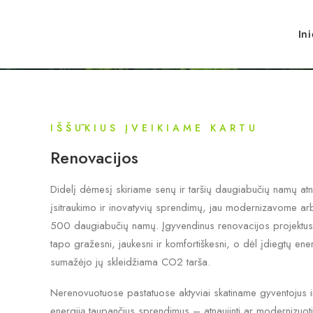
In
IŠŠŪKIUS ĮVEIKIAME KARTU
Renovacijos
Didelį dėmesį skiriame senų ir taršių daugiabučių namų atn
įsitraukimo ir inovatyvių sprendimų, jau modernizavome a
500 daugiabučių namų. Įgyvendinus renovacijos projektus 
tapo gražesni, jaukesni ir komfortiškesni, o dėl įdiegtų e
sumažėjo jų skleidžiama CO2 tarša.
Nerenovuotuose pastatuose aktyviai skatiname gyventojus i
energiją taupančius sprendimus – atnaujinti ar modernizuoti š