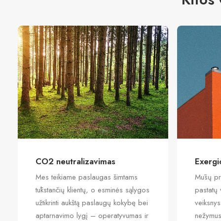
CO2 neutralizavimas
Exergi
Mes teikiame paslaugas šimtams
Mūsų pr
tūkstančių klientų, o esminės sąlygos
pastatų
užtikrinti aukštą paslaugų kokybę bei
veiksnys
aptarnavimo lygį – operatyvumas ir
nežymus 