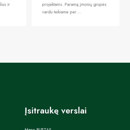
ius ir
projektams. Paramą įmonių grupės
vardu teikiame per…
Įsitraukę verslai
Mano BŪSTAS