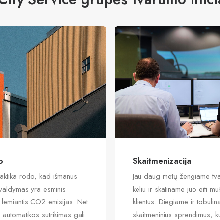
o
Skaitmenizacija
aktika rodo, kad išmanus
Jau daug metų žengiame tv
 valdymas yra esminis
keliu ir skatiname juo eiti m
 lemiantis CO2 emisijas. Net
klientus. Diegiame ir tobuli
automatikos sutrikimas gali
skaitmeninius sprendimus, ku