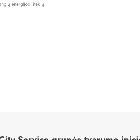
gių energijos išteklių
 City Service grupės tvarumo inici