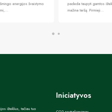
ikšmingo energijos švaistymo
padeda taupyti gamtos ištekl
imi,…
mažina taršą. Pirmieji…
Iniciatyvos
s išteklius, tačiau tuo
CO2 neutralizavimas