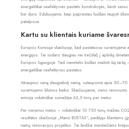
energetiškai neefektyvias pastato konstrukcijas, keisti sen
bei duris. Edukuojame, kaip paprastais būdais taupyti šilum
patalpose.
Kartu su klientais kuriame švaresn
Europos Komisija skaičiuoja, kad pastatuose suvartojama 
energijos. Tai sudaro daugiau nei trečdalį į aplinką išmet
Europos Sąjungoje. Tad vienintelis būdas mažinti šią taršą
energetiškai neefektyvius pastatus.
Atnaujinus seną daugiabutį namą, sutaupoma apie 50–70 p
suvartojamo šilumos kiekio. Skaičiuojama, vieno renovuo
emisija vidutiniškai sumažėja 62,5 tonų per metus.
Per vienerius metus – vidutiniškai 10 750 tonų mažiau CO2 
rezultatus skaičiuoja „Mano BŪSTAS“, padėjęs klientams įg
namų renovacijos projektus. Tai leidžia miestiečiams kvėpu