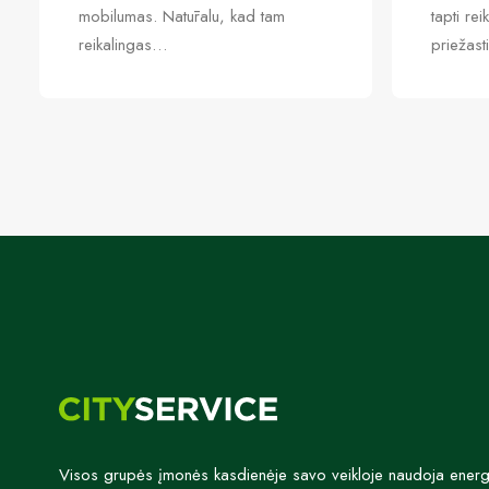
mobilumas. Natūralu, kad tam
tapti re
reikalingas…
priežast
Visos grupės įmonės kasdienėje savo veikloje naudoja energijo