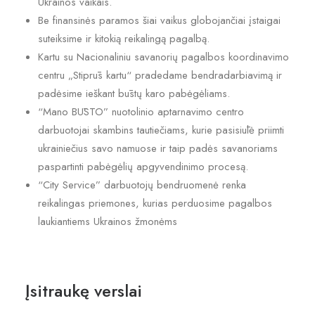
Ukrainos vaikais.
Be finansinės paramos šiai vaikus globojančiai įstaigai
suteiksime ir kitokią reikalingą pagalbą.
Kartu su Nacionaliniu savanorių pagalbos koordinavimo
centru „Stiprūs kartu“ pradedame bendradarbiavimą ir
padėsime ieškant būstų karo pabėgėliams.
“Mano BŪSTO” nuotolinio aptarnavimo centro
darbuotojai skambins tautiečiams, kurie pasisiūlė priimti
ukrainiečius savo namuose ir taip padės savanoriams
paspartinti pabėgėlių apgyvendinimo procesą.
“City Service” darbuotojų bendruomenė renka
reikalingas priemones, kurias perduosime pagalbos
laukiantiems Ukrainos žmonėms
Įsitraukę verslai