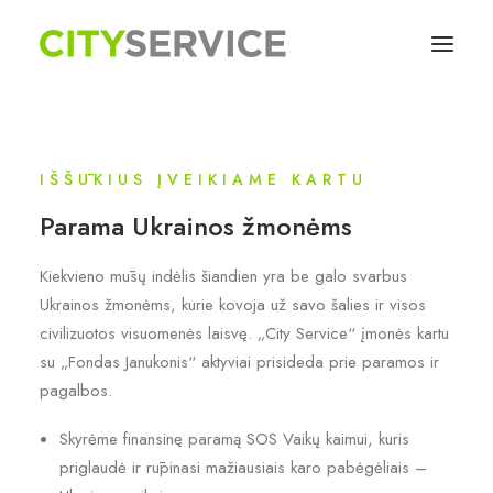
INICIATYVOS
APIE TVARUMO INICIATYVAS
IŠŠŪKIUS ĮVEIKIAME KARTU
Parama Ukrainos žmonėms
Kiekvieno mūsų indėlis šiandien yra be galo svarbus
Ukrainos žmonėms, kurie kovoja už savo šalies ir visos
civilizuotos visuomenės laisvę. „City Service“ įmonės kartu
su „Fondas Janukonis“ aktyviai prisideda prie paramos ir
pagalbos.
Skyrėme finansinę paramą SOS Vaikų kaimui, kuris
priglaudė ir rūpinasi mažiausiais karo pabėgėliais –