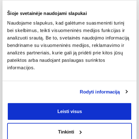
Šioje svetainėje naudojami slapukai
Naudojame slapukus, kad galėtume suasmeninti turinį
bei skelbimus, teikti visuomeninės medijos funkcijas ir
analizuoti srautą. Be to, svetainės naudojimo informaciją
Kitos City Service grupės
bendriname su visuomeninės medijos, reklamavimo ir
analizės partneriais, kurie gali ją pridėti prie kitos jūsų
tvarumo iniciatyvos
pateiktos arba naudojant paslaugas surinktos
informacijos.
Rodyti informaciją
Leisti visus
Tinkinti