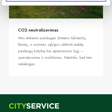
CO2 neutralizavimas
Mes teikiame paslaugas šimtams tūkstančių
klientų, o esminės sąlygos užtikrinti aukštą
paslaugų kokybę bei aptarnavimo lygį –
operatyvumas ir mobilumas. Natūralu, kad tam
reikalingas…