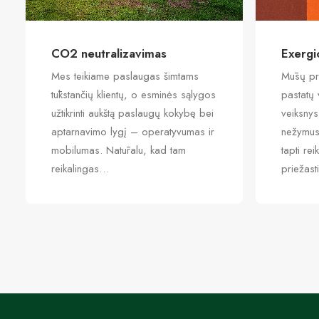
CO2 neutralizavimas
Exergi
Mes teikiame paslaugas šimtams
Mūsų pr
tūkstančių klientų, o esminės sąlygos
pastatų
užtikrinti aukštą paslaugų kokybę bei
veiksnys
aptarnavimo lygį – operatyvumas ir
nežymus 
mobilumas. Natūralu, kad tam
tapti re
reikalingas…
priežast