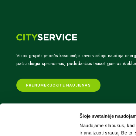
Visos grupės įmonės kasdienėje savo veikloje naudoja energijo
pačiu diegia sprendimus, padedančius tausoti gamtos išteklius
PRENUMERUOKITE NAUJIENAS
Šioje svetainėje naudojam
Naudojame slapukus, kad g
ir analizuoti srautą. Be t