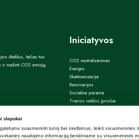
Iniciatyvos
s išteklius, tačiau tuo
CO2 neutralizavimas
 ir mažinti CO2 emisiją.
Exergio
Skaitmenizacija
Renovacijos
Socialine parama
Tvarios veiklos įpročiai
i slapukai
alėtume suasmeninti turinį bei skelbimus, teikti visuomeninės m
o, svetainės naudojimo informaciją bendriname su visuomeninės m