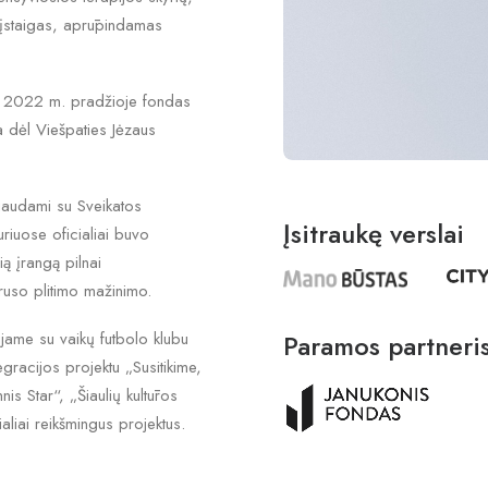
s įstaigas, aprūpindamas
je. 2022 m. pradžioje fondas
a dėl Viešpaties Jėzaus
iaudami su Sveikatos
Įsitraukę verslai
iuose oficialiai buvo
ią įrangą pilnai
ruso plitimo mažinimo.
jame su vaikų futbolo klubu
Paramos partneri
egracijos projektu „Susitikime,
is Star“, „Šiaulių kultūros
aliai reikšmingus projektus.