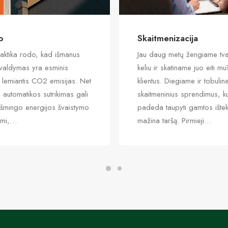
o
Skaitmenizacija
aktika rodo, kad išmanus
Jau daug metų žengiame tv
 valdymas yra esminis
keliu ir skatiname juo eiti m
 lemiantis CO2 emisijas. Net
klientus. Diegiame ir tobuli
automatikos sutrikimas gali
skaitmeninius sprendimus, ku
ikšmingo energijos švaistymo
padeda taupyti gamtos ištekl
imi,…
mažina taršą. Pirmieji…