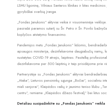
LSMU ligoninę, Vilniaus Santaros klinikas ir kitas medicino
gyvybiškai svarbią įranga.
„Fondas Janukonis“ aktyviai veikia ir visuomeninėje veiklo
pasirašė paramos sutartį su Šv. Petro ir Šv. Povilo bažnyči
koplyčios atstatymo finansavimo.
Pandemijos metu „Fondas Janukonis“ lėšomis, bendradarb
apsaugos ministerija, dezinfekavome daugiabučių namų, kur
nustatytas COVID-19 atvejis, laiptines. Pasitelkę profesional
dezinfekavome per 500 laiptinių ir taip prisidėjome prie vi
Partnerystėje su „Fondas Janukonis“ aktyviai bendradarbiau
„Ataka“, Lietuvos pensininkų sąjunga „Bočiai“, socialiniu int
mieli senjorai“, Klaipėdos vaikų ir jaunimo teniso klubu „Tenn
centru“, remiame „Klaipėdos džiazo festivalį“ bei kitus soci
Detaliau susipažinkite su „Fondas Janukonis“ veikla