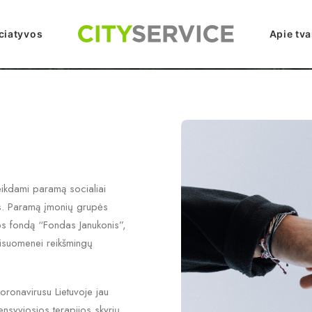
iciatyvos
Apie tv
eikdami paramą socialiai
s. Paramą įmonių grupės
os fondą “Fondas Janukonis”,
visuomenei reikšmingų
ronavirusu Lietuvoje jau
nsyviosios terapijos skyrių,