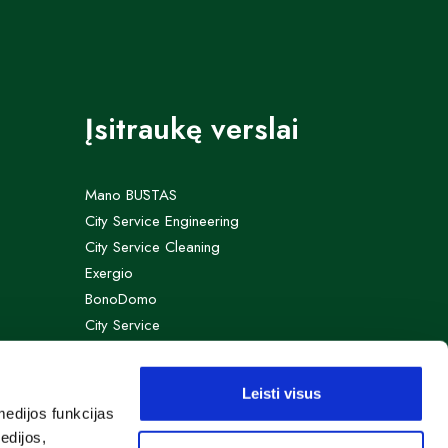
Įsitraukę verslai
Mano BŪSTAS
City Service Engineering
City Service Cleaning
Exergio
BonoDomo
City Service
Leisti visus
edijos funkcijas
edijos,