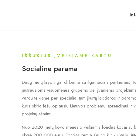
In
IŠŠŪKIUS ĮVEIKIAME KARTU
Socialine parama
Daug metų kryptingai dirbame su ilgamečiais partneriais, t
jautrausioms visuomenės grupėms bei įvairiems projektam
vardu teikiame per specialiai tam įkurtą labdaros ir param
kuris skiria lėšų opiausių Lietuvos problemų sprendimui ir 
projektų rėmimui.
Nuo 2020 metų kovo mėnesio veikiantis fondas kovai su ko
skyrė 200 000 eurų. Fondas remia Kauno klinikų Vaikų inte