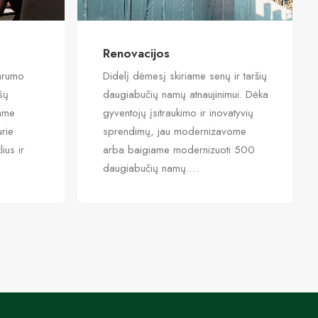
Renovacijos
arumo
Didelį dėmesį skiriame senų ir taršių
ūsų
daugiabučių namų atnaujinimui. Dėka
name
gyventojų įsitraukimo ir inovatyvių
rie
sprendimų, jau modernizavome
ius ir
arba baigiame modernizuoti 500
daugiabučių namų.…